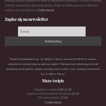
Według tradycji przyszła na świat w Nikomedii (dzisiejsza Turcja) w bogatej
rodzinie pogańskiej. Była jedynaczką, długo oczekiwaną przez rodziców,
nadano jej imię Barbara.
Czytaj więcej
Zapisz się na newsletter
Parafia Rzymskokatolicka pw. św. Barbary w Sikorzu otrzymała 50 000.00 zł z budżetu
województwa mazowieckiego na realizację zadania:
"Zabezpieczenie zabytkowego kościoła
parafialnego przed wpływem opadów atmosferycznych na dach, mury i osiadanie fundamentów
Dz. Nr 198/2 w Sikorzu"
Msze święte
Niedziele i święta
9:00 11:30
Kaplica w Karwosiekach niedziela
10:15
Dni powszednie:
17:00
Czytaj więcej