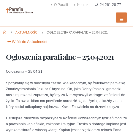
O Parafii
Kontakt
24 261 28 77
AKTUALNOŚCI
OGŁOSZENIA PARAFIALNE – 25.04.2021
Wróć do Aktualności
Ogłoszenia parafialne – 25.04.2021
Ogłoszenia – 25.04.21
Spotykamy się w radosnym czasie wielkanocnym, by świętować pamiątkę
Zmartwychwstania Jezusa Chrystusa. On, jako Dobry Pasterz, gromadzi
nas tutaj razem i zaprasza, byśmy za Nim wyruszyli w drogę: ze śmierci do
życia. Ta owca, która ma powtórnie narodzić się do życia, to każdy z nas,
który został odkupiony najdroższą Krwią Zbawiciela na drzewie krzyża.
Dzisiejsza Niedziela rozpoczyna w Kościele Powszechnym tydzień modlitw
o powołania kapłańskie, zakonne i misyjne. Troska o dobrego kapłana jest
wyrazem starań o własną wiarę. Kapłan jest narzędziem w rękach Pana