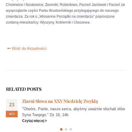
Cholewice i Noskowice, Żereniki, Robertowo, Parzeń Janówek i Parzeń za
wysprzątanie części Parku Brudzeńskiego przylegającego do naszego
cmentarza. Za rok o „Wiosenne Porządki na cmentarzu” poproszone
zostaną mieszkańcy: Wyszyny, Kobiernik i Ulaszewa.
Wróć do Aktualności
RELATED
POSTS
Ziarni Słowa na XXV Niedzielę Zwykłą
23
"Otwórz, Panie, nasze serca, abyśmy uważnie słuchali słów
wrz
Syna Twojego." Dz 16, 14b
Czytaj więcej