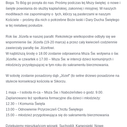
Boga. To Bóg go posyła do nas. Prośmy podczas tej Mszy świętej o nowe i
święte powołania do służby kapłańskiej, zakonnej i misyjnej. W naszych
modlitwach nie zapominajmy o tych, którzy są pasterzami w naszym
Kościele – prośmy dla nich o potrzebne Boże łaski i Dary Ducha Świętego
w tej niełatwej posłudze.
Rok św. Józefa w naszej parafii: Rekolekcje wielkopostne odbyły się we
wspomnienie św. Józefa (19-20 marca) a przez cały kwiecień codziennie
zawierzały parafię św. Józefowi.
W najbliższą środę o 18.00 zostanie odprawiona Msza Św. wotywna o św.
Józefie, w czwartek o 17.00 – Msza Św. w intencji dzieci komunijnych i
młodzieży przystępującej w tym roku do sakramentu bierzmowania.
W sobotę zostanie posadzony dąb „Józef” (to setne drzewo posadzone na
stulecie konsekracji kościoła w Sikorzu.
1 maja – I sobota m-ca – Msza Św. i Nabożeństwo o godz. 9.00.
Zaplanowano też spotkania formacyjne dla dzieci i młodzieży:
12.30 – I Komunia Święta
13.00 – Odnowienie Przyrzeczeń Chrztu Świętego
15.00 – młodzież przygotowująca się do sakramentu bierzmowania
Dziękujemy mieszkańcom wiosek: Suchodół, Karwosieki: Nowe,