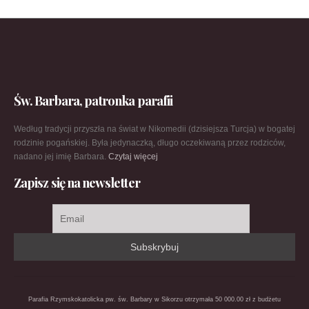
Św. Barbara, patronka parafii
Według tradycji przyszła na świat w Nikomedii (dzisiejsza Turcja) w bogatej
rodzinie pogańskiej. Była jedynaczką, długo oczekiwaną przez rodziców,
nadano jej imię Barbara.
Czytaj więcej
Zapisz się na newsletter
Parafia Rzymskokatolicka pw. św. Barbary w Sikorzu otrzymała 50 000.00 zł z budżetu