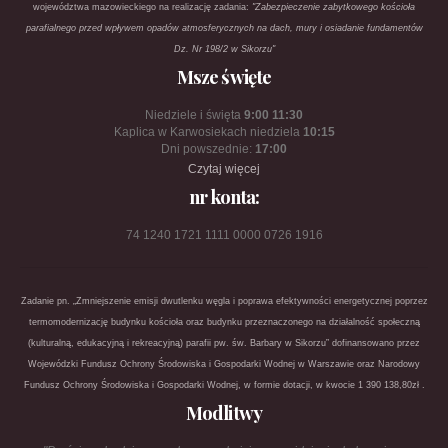
województwa mazowieckiego na realizację zadania:
"Zabezpieczenie zabytkowego kościoła
parafialnego przed wpływem opadów atmosferycznych na dach, mury i osiadanie fundamentów
Dz. Nr 198/2 w Sikorzu"
Msze święte
Niedziele i święta
9:00 11:30
Kaplica w Karwosiekach niedziela
10:15
Dni powszednie:
17:00
Czytaj więcej
nr konta:
74 1240 1721 1111 0000 0726 1916
Zadanie pn. „Zmniejszenie emisji dwutlenku węgla i poprawa efektywności energetycznej poprzez
termomodernizację budynku kościoła oraz budynku przeznaczonego na działalność społeczną
(kulturalną, edukacyjną i rekreacyjną) parafii pw. św. Barbary w Sikorzu” dofinansowano przez
Wojewódzki Fundusz Ochrony Środowiska i Gospodarki Wodnej w Warszawie oraz Narodowy
Fundusz Ochrony Środowiska i Gospodarki Wodnej, w formie dotacji, w kwocie 1 390 138,80zł .
Modlitwy