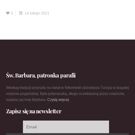
0
14 lutego 2021
Św. Barbara, patronka parafii
Według tradycji przyszła na świat w Nikomedii (dzisiejsza Turcja) w bogatej
rodzinie pogańskiej. Była jedynaczką, długo oczekiwaną przez rodziców,
nadano jej imię Barbara.
Czytaj więcej
Zapisz się na newsletter