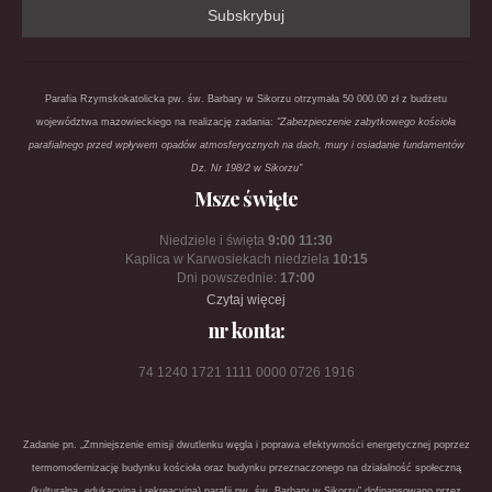
Parafia Rzymskokatolicka pw. św. Barbary w Sikorzu otrzymała 50 000.00 zł z budżetu
województwa mazowieckiego na realizację zadania:
"Zabezpieczenie zabytkowego kościoła
parafialnego przed wpływem opadów atmosferycznych na dach, mury i osiadanie fundamentów
Dz. Nr 198/2 w Sikorzu"
Msze święte
Niedziele i święta
9:00 11:30
Kaplica w Karwosiekach niedziela
10:15
Dni powszednie:
17:00
Czytaj więcej
nr konta:
74 1240 1721 1111 0000 0726 1916
Zadanie pn. „Zmniejszenie emisji dwutlenku węgla i poprawa efektywności energetycznej poprzez
termomodernizację budynku kościoła oraz budynku przeznaczonego na działalność społeczną
(kulturalną, edukacyjną i rekreacyjną) parafii pw. św. Barbary w Sikorzu” dofinansowano przez