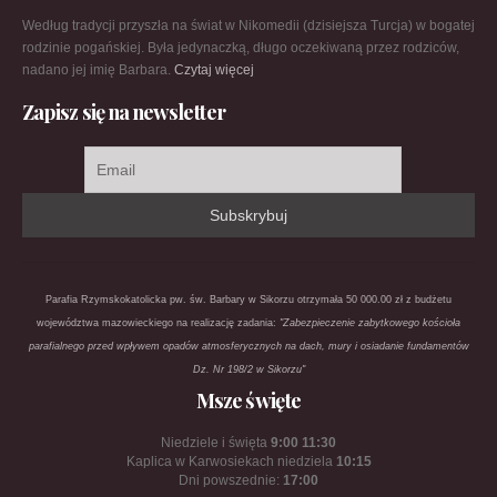
Według tradycji przyszła na świat w Nikomedii (dzisiejsza Turcja) w bogatej
rodzinie pogańskiej. Była jedynaczką, długo oczekiwaną przez rodziców,
nadano jej imię Barbara.
Czytaj więcej
Zapisz się na newsletter
Parafia Rzymskokatolicka pw. św. Barbary w Sikorzu otrzymała 50 000.00 zł z budżetu
województwa mazowieckiego na realizację zadania:
"Zabezpieczenie zabytkowego kościoła
parafialnego przed wpływem opadów atmosferycznych na dach, mury i osiadanie fundamentów
Dz. Nr 198/2 w Sikorzu"
Msze święte
Niedziele i święta
9:00 11:30
Kaplica w Karwosiekach niedziela
10:15
Dni powszednie:
17:00