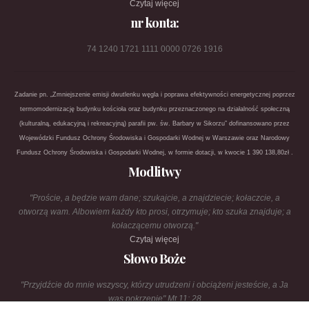
Czytaj więcej
nr konta:
74 1240 1721 1111 0000 0726 1916
Zadanie pn. „Zmniejszenie emisji dwutlenku węgla i poprawa efektywności energetycznej poprzez
termomodernizację budynku kościoła oraz budynku przeznaczonego na działalność społeczną
(kulturalną, edukacyjną i rekreacyjną) parafii pw. św. Barbary w Sikorzu” dofinansowano przez
Wojewódzki Fundusz Ochrony Środowiska i Gospodarki Wodnej w Warszawie oraz Narodowy
Fundusz Ochrony Środowiska i Gospodarki Wodnej, w formie dotacji, w kwocie 1 390 138,80zł .
Modlitwy
"Proście, a będzie wam dane; szukajcie, a znajdziecie; kołaczcie, a
otworzą wam. Albowiem każdy kto prosi, otrzymuje; kto szuka znajduje; a
kołaczącemu otworzą."
Czytaj więcej
Słowo Boże
"Przyjdźcie do mnie wszyscy, którzy utrudzeni i obciążeni jesteście, a Ja
was pokrzepię" Mt 11: 28